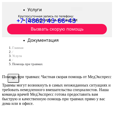
Услуги
Круглосуточная запись по телефону:
+7 (4862) 43-66-43
Сотрудники и вакансии
Вызвать скорую помощь
Журнал
Документация
Главная
Отзывы
/
Услуги
/
Контакты
Помощь при травмах
Помощь при травмах: Частная скорая помощь от МедЭкспресс
X
Травмы могут возникнуть в самых неожиданных ситуациях и
требовать немедленного вмешательства специалистов. Наша
команда врачей МедЭкспресс готова предоставить вам
быструю и качественную помощь при травмах прямо у вас
дома или в офисе.