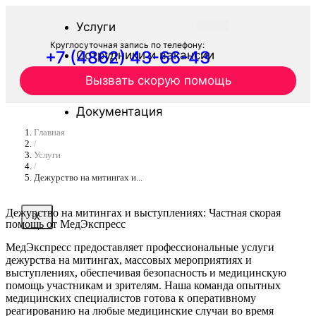
Услуги
Круглосуточная запись по телефону:
+7 (4862) 43-66-43
Сотрудники и вакансии
Вызвать скорую помощь
Журнал
Документация
Главная
Отзывы
/
Услуги
/
Контакты
Дежурство на митингах и...
Дежурство на митингах и выступлениях: Частная скорая
X
помощь от МедЭкспресс
МедЭкспресс предоставляет профессиональные услуги
дежурства на митингах, массовых мероприятиях и
выступлениях, обеспечивая безопасность и медицинскую
помощь участникам и зрителям. Наша команда опытных
медицинских специалистов готова к оперативному
реагированию на любые медицинские случаи во время